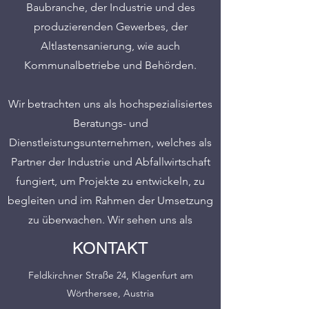
Baubranche, der Industrie und des
produzierenden Gewerbes, der
Altlastensanierung, wie auch
Kommunalbetriebe und Behörden.
Wir betrachten uns als hochspezialisiertes
Beratungs- und
Dienstleistungsunternehmen, welches als
Partner der Industrie und Abfallwirtschaft
fungiert, um Projekte zu entwickeln, zu
begleiten und im Rahmen der Umsetzung
zu überwachen. Wir sehen uns als
Bindeglied zwischen Projektwerber und
KONTAKT
der Behörde und als konstruktiver
Feldkirchner Straße 24, Klagenfurt am
Fachberater für alle Beteiligten
Wörthersee, Austria