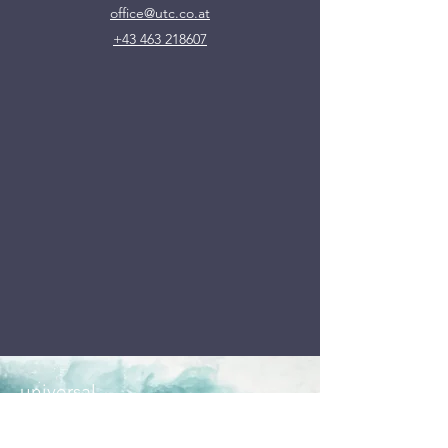
Kontakt
office@utc.co.at
+43 463 218607
universal
environmental &